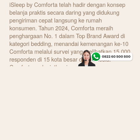
iSleep by Comforta telah hadir dengan konsep
belanja praktis secara daring yang didukung
pengiriman cepat langsung ke rumah
konsumen. Tahun 2024, Comforta meraih
penghargaan No. 1 dalam Top Brand Award di
kategori bedding, menandai kemenangan ke-10
Comforta melalui survei yang melibatkan 15.000
responden di 15 kota besar di Indonesia.
Comforta melanjutkan inovasi dengan
menghadirkan iSleep untuk menjawab tuntutan
sebagian konsumen generasi muda yang hanya
mau berbelanja secara online dan menghindari
interaksi temu muka dengan tenaga penjual di
toko toko fisik.
iSleep merupakan gabungan banyak inovasi
sebagai kasur yang dapat di compress dan di
vacuum sehingga dapat dikemas ke dalam