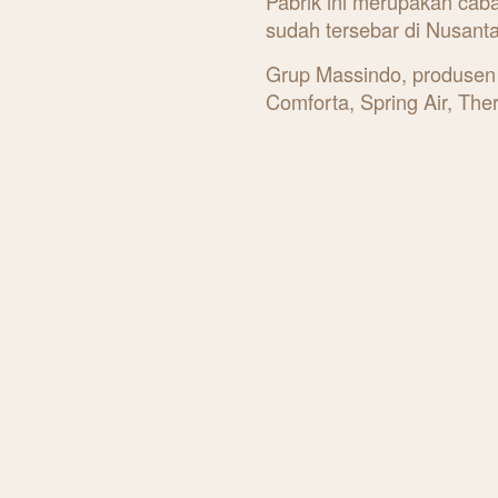
Pabrik ini merupakan cab
sudah tersebar di Nusant
Grup Massindo, produsen
Comforta, Spring Air, The
pabrik dan pusat distribus
2022.
Pabrik ini merupakan cab
sudah tersebar di pulau 
Bali, Nusa Tenggara, Malu
berlokasi di wilayah Perg
Presiden Direktur Grup M
bahwa semangat ‘Menjan
untuk melakukan ekspans
ancaman inflasi dan rese
berkualitas dengan standar
39 tahun usia Massindo,” je