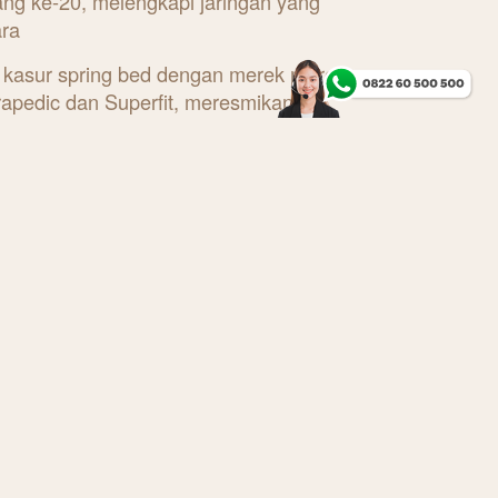
ang ke-20, melengkapi jaringan yang
ara
 kasur spring bed dengan merek merek
rapedic dan Superfit, meresmikan
i di Palembang pada tgl. 5 Oktober
ang ke-20, melengkapi jaringan yang
Sumatera, Jawa, Kalimantan, Sulawesi,
ku Utara dan Maluku. Pabrik baru ini
udangan Polling, Palembang.
assindo Jeffri Massie mengatakan
gkau Nusantara’ mendorong Massindo
i meskipun dunia sedang menghadapi
si. “Kami menyediakan produk produk
 internasional yang telah teruji selama
las Jeffri.