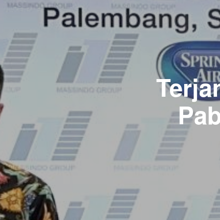
Terja
Pab