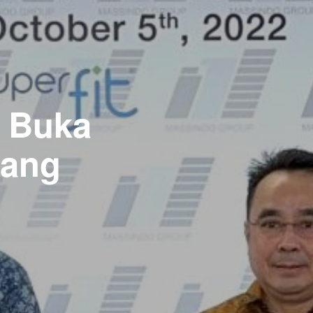
a Buka
bang